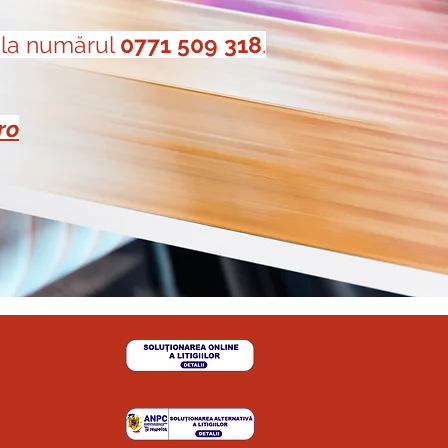
, la numărul
0771 509 318
.
ro