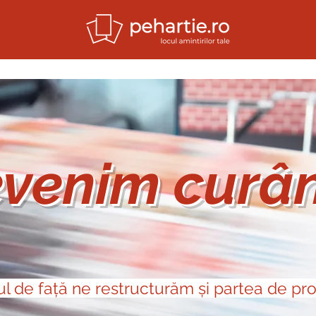
ness
Stickere
Nunta / Botez
Cadouri
Papetarie
venim curâ
ul de față ne restructurăm și partea de p