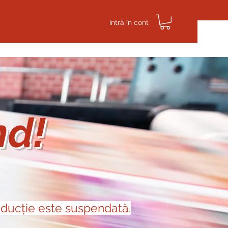
Intră în cont
Puncte de loialitate
Parteneri
More
nd!
roducție este suspendată.