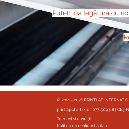
Puteți lua legătura cu
no
R
© 2021 - 2026 PRINTLAB INTERNATIONAL
print@pehartie.ro
| 0771509318 | Cluj
Termeni și condiții
Politica de confidențialitate