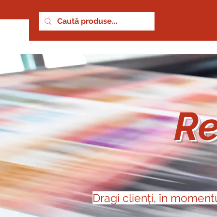
Servicii
Fotografii
Haine si accesorii
Busi
Re
Dragi clienți, în moment