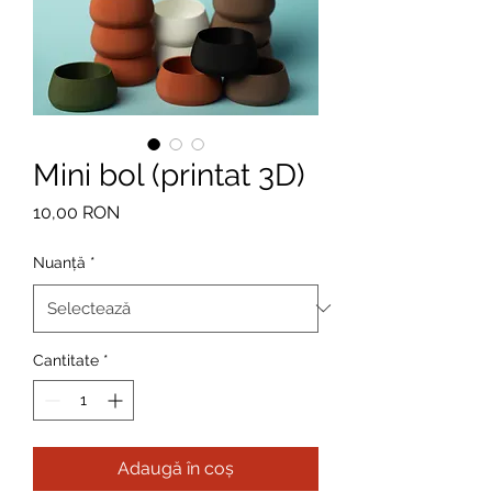
Mini bol (printat 3D)
Preț
10,00 RON
Nuanță
*
Cantitate
*
Adaugă în coș