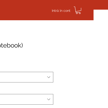
Intră în cont
Puncte de loialitate
Parteneri
More
otebook)
s