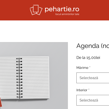
ness
Stickere
Nunta / Botez
Cadouri
Papetarie
Agenda (n
Preț
De la
15,00lei
redu
Mărime
*
Selectează
Interior
*
Selectează