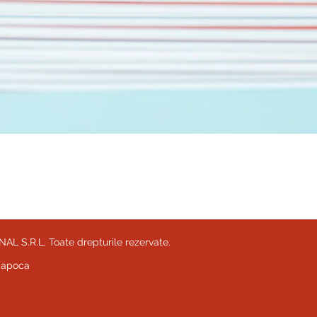
Afișare rapidă
 S.R.L. Toate drepturile rezervate.
-Napoca