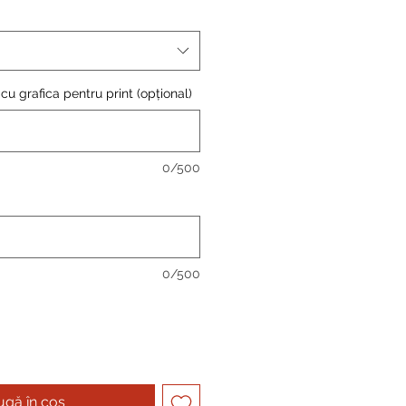
cu grafica pentru print (opțional)
0/500
0/500
gă în coș