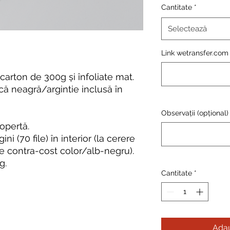
Cantitate
*
Selectează
Link wetransfer.com 
carton de 300g și înfoliate mat.
ică neagră/argintie inclusă în
Observații (opțional)
opertă.
i (70 file) în interior (la cerere
e contra-cost color/alb-negru).
g.
Cantitate
*
Adau