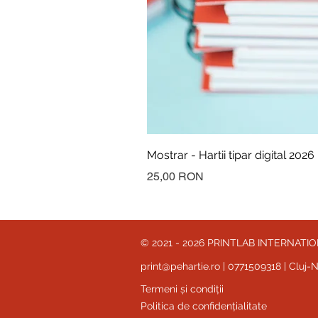
Mostrar - Hartii tipar digital 2026
Preț
25,00 RON
© 2021 - 2026 PRINTLAB INTERNATIONAL
print@pehartie.ro
| 0771509318 | Cluj
Termeni și condiții
Politica de confidențialitate