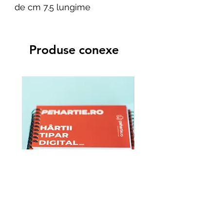
de cm 7.5 lungime
Produse conexe
Mostrar - Hartii tipar digital
Caiet spiralat A5 (50 file
2026
Preț
6,00 RON