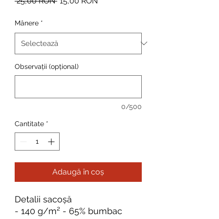
Preț
Preț
 25,00 RON 
15,00 RON
normal
redus
Mânere
*
Observații (opțional)
0/500
Cantitate
*
Adaugă în coș
Detalii sacoșă
- 140 g/m² - 65% bumbac