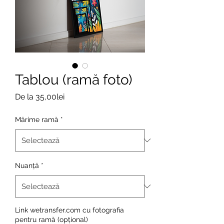
Tablou (ramă foto)
Preț
De la
35,00lei
redus
Mărime ramă
*
Nuanță
*
Link wetransfer.com cu fotografia
pentru ramă (opțional)